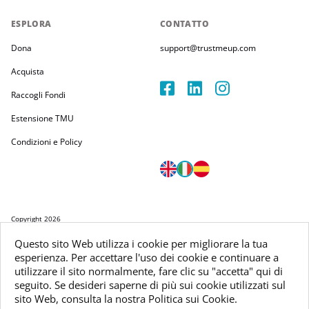
ESPLORA
CONTATTO
Dona
support@trustmeup.com
Acquista
Raccogli Fondi
Estensione TMU
Condizioni e Policy
Copyright 2026
Trustmeup Ireland Limited
Questo sito Web utilizza i cookie per migliorare la tua
VAT 3804385KH
esperienza. Per accettare l'uso dei cookie e continuare a
utilizzare il sito normalmente, fare clic su "accetta" qui di
seguito. Se desideri saperne di più sui cookie utilizzati sul
sito Web, consulta la nostra Politica sui Cookie.