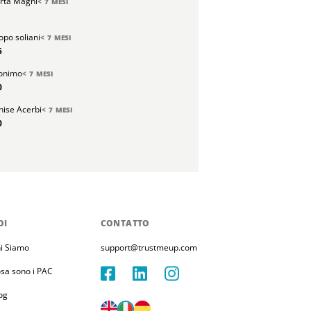
rta Magni
< 7 MESI
opo soliani
< 7 MESI
5
onimo
< 7 MESI
0
nise Acerbi
< 7 MESI
0
OI
CONTATTO
i Siamo
support@trustmeup.com
sa sono i PAC
og