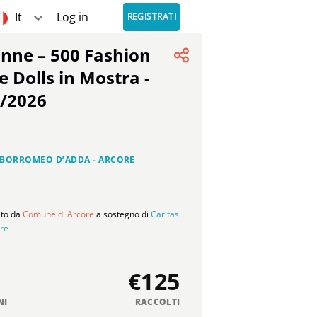
It
Log in
REGISTRATI
e Dolls in Mostra -
1/2026
 BORROMEO D’ADDA - ARCORE
ato da
Comune di Arcore
a sostegno di
Caritas
re
€125
NI
RACCOLTI