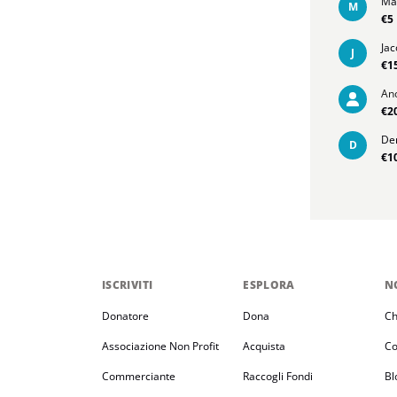
Ma
M
€5
Jac
J
€1
An
€2
De
D
€1
ISCRIVITI
ESPLORA
N
Donatore
Dona
Ch
Associazione Non Profit
Acquista
Co
Commerciante
Raccogli Fondi
Bl