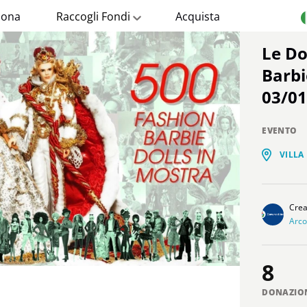
ona
Raccogli Fondi
Acquista
Le Donne – 500 Fashion
Barbi
03/0
EVENTO
VILLA
Cre
Arco
8
DONAZIO