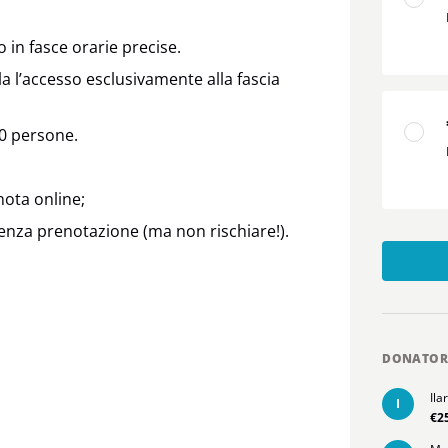
o in fasce orarie precise.
 l’accesso esclusivamente alla fascia
50 persone.
nota online;
senza prenotazione (ma non rischiare!).
DONATOR
Ila
I
€2