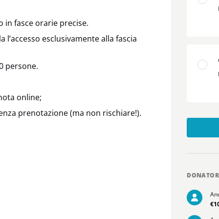
o in fasce orarie precise.
 l’accesso esclusivamente alla fascia
50 persone.
nota online;
senza prenotazione (ma non rischiare!).
DONATOR
An
€1