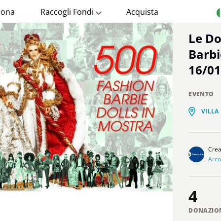
ona
Raccogli Fondi
Acquista
Le Donne – 500 Fashion
Barbi
16/0
EVENTO
VILLA
Cre
Arco
4
DONAZIO