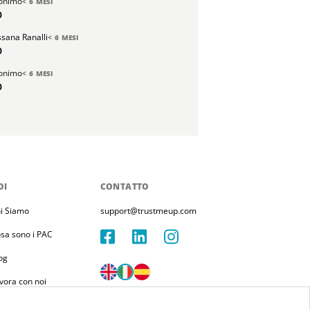
onimo
< 6 MESI
0
sana Ranalli
< 6 MESI
0
onimo
< 6 MESI
0
OI
CONTATTO
i Siamo
support@trustmeup.com
sa sono i PAC
og
vora con noi