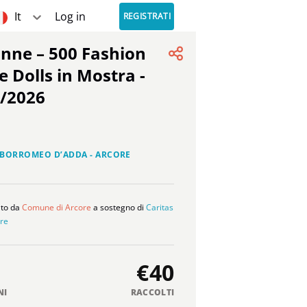
It
Log in
REGISTRATI
e Dolls in Mostra -
1/2026
 BORROMEO D’ADDA - ARCORE
ato da
Comune di Arcore
a sostegno di
Caritas
re
€40
NI
RACCOLTI