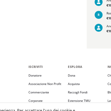
An
€1
Ros
R
€1
An
€1
ISCRIVITI
ESPLORA
N
Donatore
Dona
Ch
Associazione Non Profit
Acquista
Co
Commerciante
Raccogli Fondi
Bl
Corporate
Estensione TMU
La
Condizioni e Policy
perienza. Per accettare l'uso dei cookie e